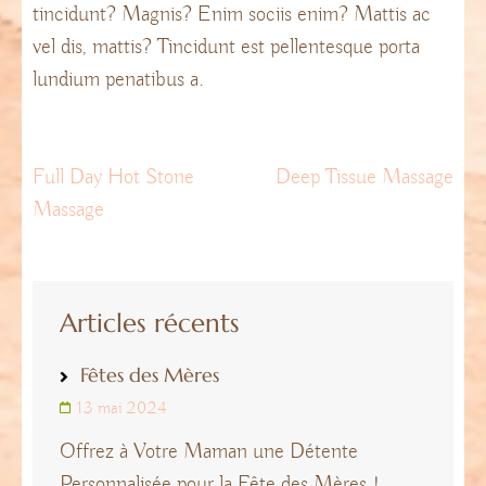
tincidunt? Magnis? Enim sociis enim? Mattis ac
vel dis, mattis? Tincidunt est pellentesque porta
lundium penatibus a.
Navigation
Full Day Hot Stone
Deep Tissue Massage
Massage
de
l’article
Articles récents
Fêtes des Mères
13 mai 2024
Offrez à Votre Maman une Détente
Personnalisée pour la Fête des Mères !