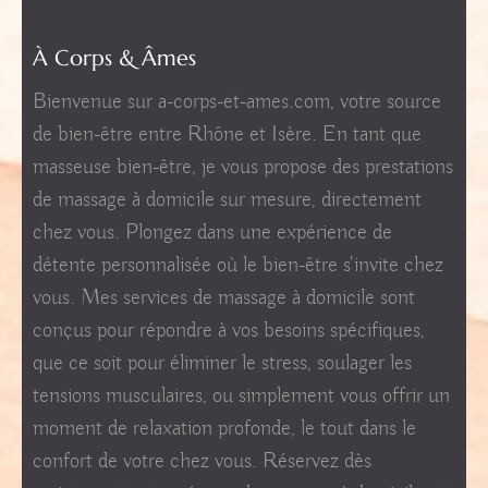
À Corps & Âmes
Bienvenue sur a-corps-et-ames.com, votre source
de bien-être entre Rhône et Isère. En tant que
masseuse bien-être, je vous propose des prestations
de massage à domicile sur mesure, directement
chez vous. Plongez dans une expérience de
détente personnalisée où le bien-être s'invite chez
vous. Mes services de massage à domicile sont
conçus pour répondre à vos besoins spécifiques,
que ce soit pour éliminer le stress, soulager les
tensions musculaires, ou simplement vous offrir un
moment de relaxation profonde, le tout dans le
confort de votre chez vous. Réservez dès