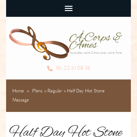
À Corps &
Âmes
Accordez votre Corps avec votre Âme
06.22.61.08.58
Home
>
Plans
>
Regular
>
Half Day Hot Stone
Massage
Half Day Hot Stone