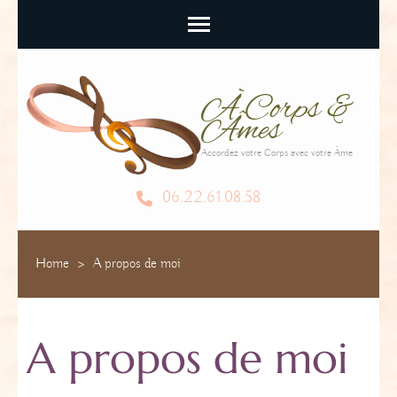
À Corps &
Âmes
Accordez votre Corps avec votre Âme
06.22.61.08.58
Home
>
A propos de moi
A propos de moi