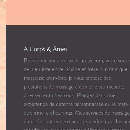
À Corps & Âmes
Bienvenue sur a-corps-et-ames.com, votre sour
de bien-être entre Rhône et Isère. En tant que
masseuse bien-être, je vous propose des
prestations de massage à domicile sur mesure,
directement chez vous. Plongez dans une
expérience de détente personnalisée où le bien-
être s'invite chez vous. Mes services de massage
domicile sont conçus pour répondre à vos besoin