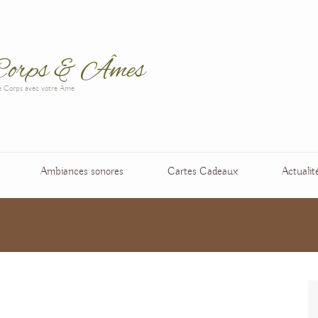
orps & Âmes
e Corps avec votre Âme
Ambiances sonores
Cartes Cadeaux
Actualit