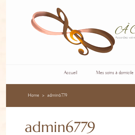
À C
Accordez votr
Accueil
Mes soins à domicile
Home
>
admin6779
admin6779