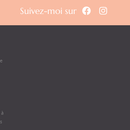
Suivez-moi sur
ce
 à
s