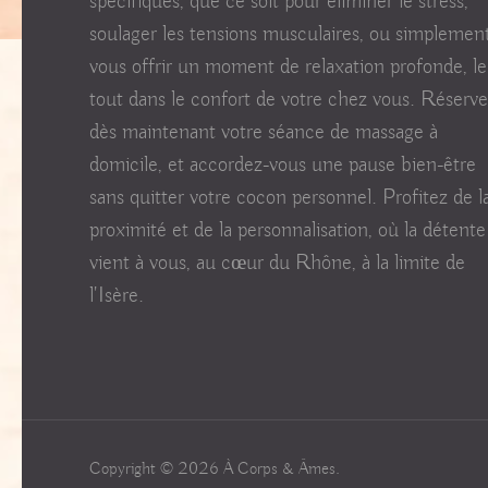
spécifiques, que ce soit pour éliminer le stress,
soulager les tensions musculaires, ou simplemen
vous offrir un moment de relaxation profonde, le
tout dans le confort de votre chez vous. Réserv
dès maintenant votre séance de massage à
domicile, et accordez-vous une pause bien-être
sans quitter votre cocon personnel. Profitez de l
proximité et de la personnalisation, où la détente
vient à vous, au cœur du Rhône, à la limite de
l'Isère.
Copyright © 2026
À Corps & Âmes
.