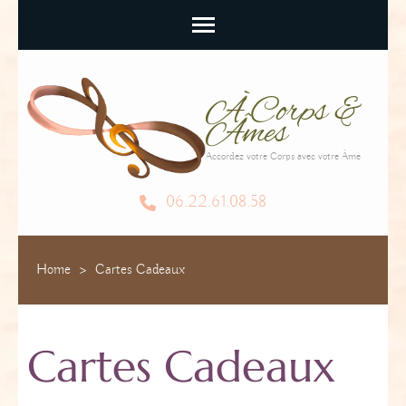
À Corps &
Âmes
Accordez votre Corps avec votre Âme
06.22.61.08.58
Home
>
Cartes Cadeaux
Cartes Cadeaux